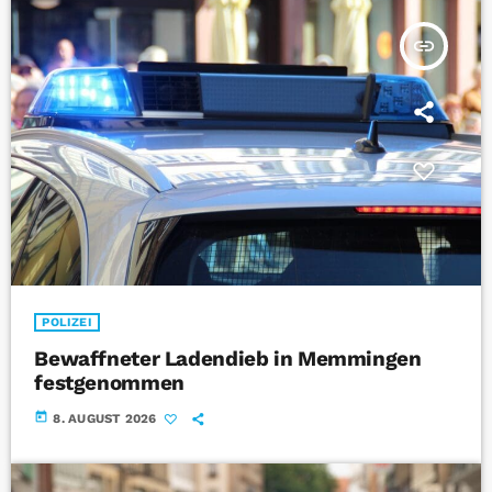
insert_link
POLIZEI
Bewaffneter Ladendieb in Memmingen
festgenommen
today
8. AUGUST 2026