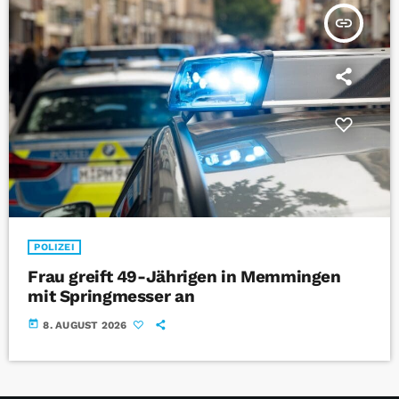
insert_link
POLIZEI
Frau greift 49-Jährigen in Memmingen
mit Springmesser an
today
8. AUGUST 2026