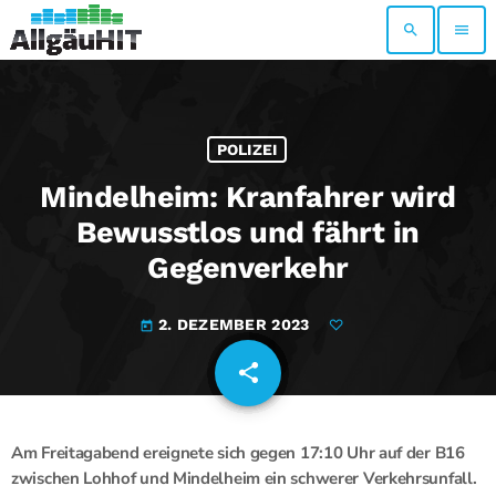
search
menu
POLIZEI
Mindelheim: Kranfahrer wird
Bewusstlos und fährt in
Gegenverkehr
2. DEZEMBER 2023
today
share
email
Am Freitagabend ereignete sich gegen 17:10 Uhr auf der B16
zwischen Lohhof und Mindelheim ein schwerer Verkehrsunfall.