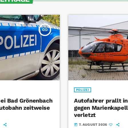
insert_link
POLIZEI
 bei Bad Grönenbach
Autofahrer prallt i
Autobahn zeitweise
gegen Marienkapel
verletzt
7. AUGUST 2026
today