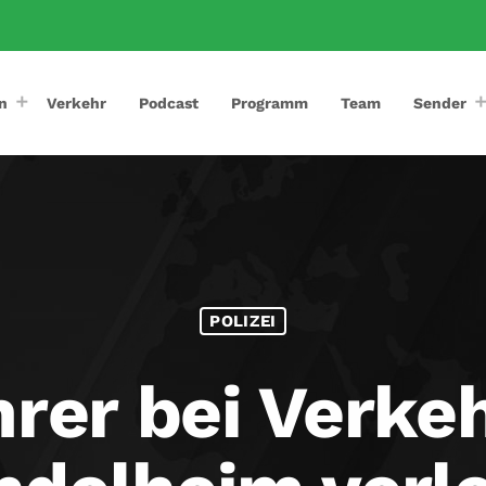
n
Verkehr
Podcast
Programm
Team
Sender
POLIZEI
rer bei Verkeh