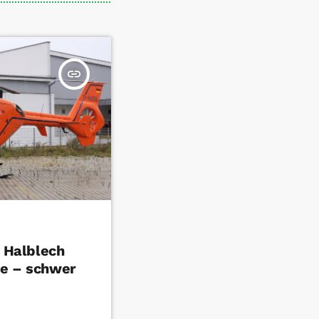
insert_link
n Halblech
le – schwer