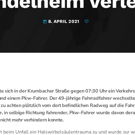
ndelheim verle
8. APRIL 2021
today
e sich in der Krumbacher Straße gegen 07:30 Uhr ein Verkehrs
und einem Pkw-Fahrer. Der 49-jährige Fahrradfahrer wechselte
 zu achten plötzlich vom dort befindlichen Radweg auf die Fa
er, in selbige Richtung fahrender, Pkw-Fahrer wurde davon dera
icht mehr verhindern konnte.
ch beim Unfall ein Halswirbelsäulentrauma zu und wurde zur 