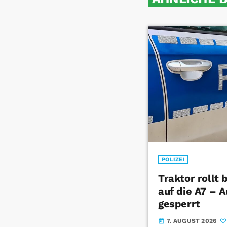
POLIZEI
Traktor rollt
auf die A7 – 
gesperrt
7. AUGUST 2026
today