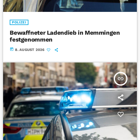
POLIZEI
Bewaffneter Ladendieb in Memmingen
festgenommen
today
8. AUGUST 2026
insert_link