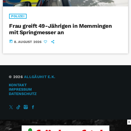
POLIZEI
Frau greift 49-Jährigen in Memmingen
mit Springmesser an
today
8. AUGUST 2026
© 2026
ALLGÄUHIT E.K.
KONTAKT
IMPRESSUM
DATENSCHUTZ
X