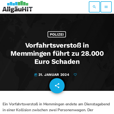
search
menu
POLIZEI
Vorfahrtsverstoß in
Memmingen führt zu 28.000
Euro Schaden
31. JANUAR 2024
today
share
email
Ein Vorfahrtsverstoß in Memmingen endete am Dienstagabend
in einer Kollision zwischen zwei Personenwagen. Der