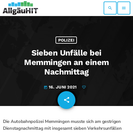
search
menu
POLIZEI
Sieben Unfälle bei
Memmingen an einem
Nachmittag
16. JUNI 2021
today
share
email
Die Autobahnpolizei Memmingen musste sich am gestrigen
Dienstagnachmittag mit insgesamt sieben Verkehrsunfällen