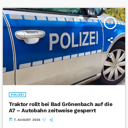
insert_link
POLIZEI
Traktor rollt bei Bad Grönenbach auf die
A7 – Autobahn zeitweise gesperrt
today
7. AUGUST 2026