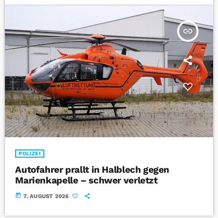
insert_link
POLIZEI
Autofahrer prallt in Halblech gegen
Marienkapelle – schwer verletzt
today
7. AUGUST 2026