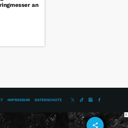
ringmesser an
KT
IMPRESSUM
DATENSCHUTZ
X
share
email