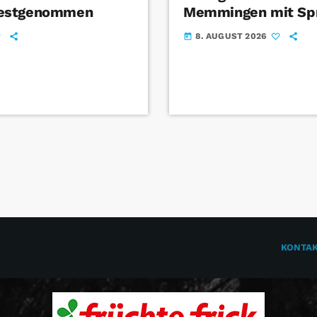
estgenommen
Memmingen mit Sp
8. AUGUST 2026
today
KONTA