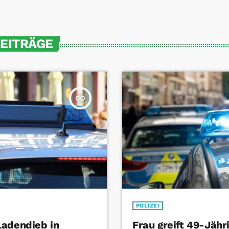
BEITRÄGE
insert_link
POLIZEI
Ladendieb in
Frau greift 49-Jähr