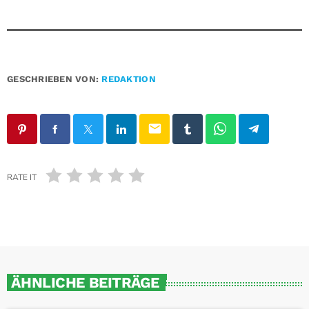
GESCHRIEBEN VON:
REDAKTION
email
RATE IT
ÄHNLICHE BEITRÄGE