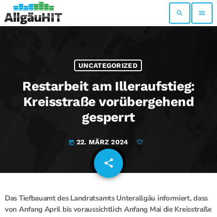
search
menu
UNCATEGORIZED
Restarbeit am Illeraufstieg:
Kreisstraße vorübergehend
gesperrt
22. MÄRZ 2024
today
share
email
Das Tiefbauamt des Landratsamts Unterallgäu informiert, dass
von Anfang April bis voraussichtlich Anfang Mai die Kreisstraße