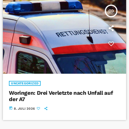
insert_link
UNCATEGORIZED
Woringen: Drei Verletzte nach Unfall auf
der A7
today
8. JULI 2026