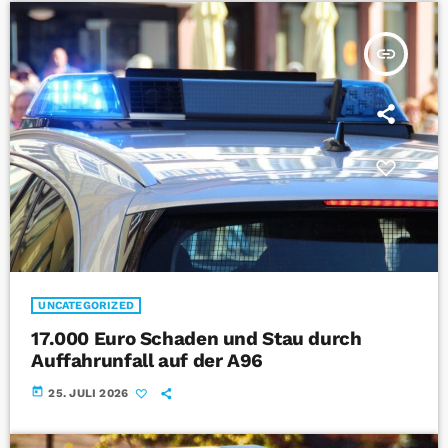
insert_link
UNCATEGORIZED
17.000 Euro Schaden und Stau durch
Auffahrunfall auf der A96
today
25. JULI 2026