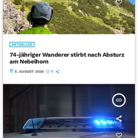
AKTUELLES
74-jähriger Wanderer stirbt nach Absturz
am Nebelhorn
today
5. AUGUST 2026
1
insert_link