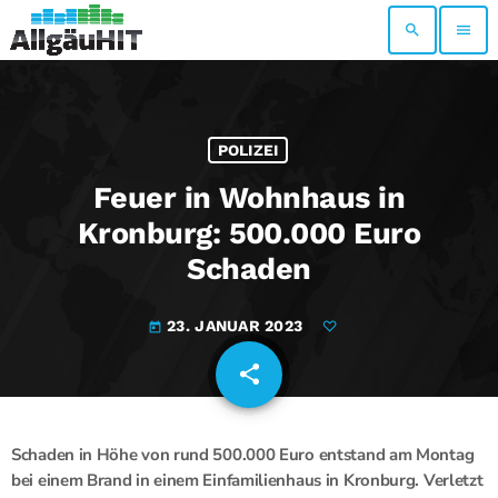
search
menu
POLIZEI
Feuer in Wohnhaus in
Kronburg: 500.000 Euro
Schaden
23. JANUAR 2023
today
share
email
Schaden in Höhe von rund 500.000 Euro entstand am Montag
bei einem Brand in einem Einfamilienhaus in Kronburg. Verletzt