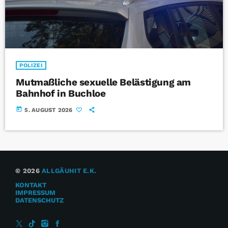
POLIZEI
Mutmaßliche sexuelle Belästigung am
Bahnhof in Buchloe
today
5. AUGUST 2026
© 2026
ALLGÄUHIT E.K.
KONTAKT
IMPRESSUM
DATENSCHUTZ