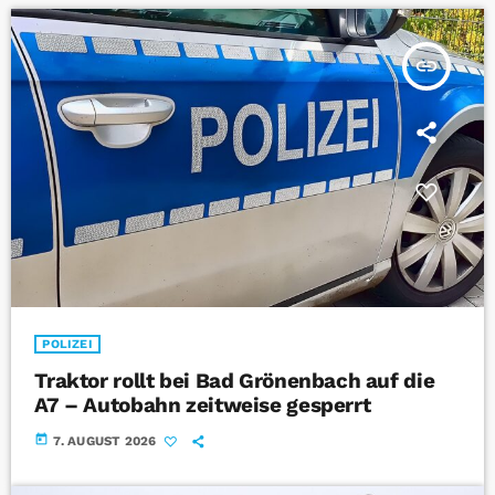
insert_link
POLIZEI
Traktor rollt bei Bad Grönenbach auf die
A7 – Autobahn zeitweise gesperrt
today
7. AUGUST 2026