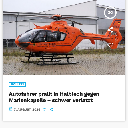
insert_link
POLIZEI
Autofahrer prallt in Halblech gegen
Marienkapelle – schwer verletzt
today
7. AUGUST 2026