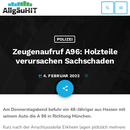
search
menu
POLIZEI
Zeugenaufruf A96: Holzteile
verursachen Sachschaden
4. FEBRUAR 2022
today
share
email
Am Donnerstagabend befuhr ein 48-Jähriger aus Hessen mit
seinem Auto die A 96 in Richtung München.
Kurz nach der Anschlussstelle Erkheim lagen plötzlich mehrere