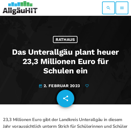
search
menu
RATHAUS
Das Unterallgäu plant heuer
23,3 Millionen Euro für
Schulen ein
2. FEBRUAR 2023
today
share
email
23,3 Millionen Euro gibt der Landkreis Unterallgäu in diesem
Jahr voraussichtlich unterm Strich für Schülerinnen und Schüler