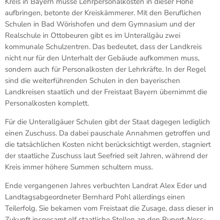
Kreis in Bayern müsse Lehrpersonalkosten in dieser Höhe
aufbringen, betonte der Kreiskämmerer. Mit den Beruflichen
Schulen in Bad Wörishofen und dem Gymnasium und der
Realschule in Ottobeuren gibt es im Unterallgäu zwei
kommunale Schulzentren. Das bedeutet, dass der Landkreis
nicht nur für den Unterhalt der Gebäude aufkommen muss,
sondern auch für Personalkosten der Lehrkräfte. In der Regel
sind die weiterführenden Schulen in den bayerischen
Landkreisen staatlich und der Freistaat Bayern übernimmt die
Personalkosten komplett.
Für die Unterallgäuer Schulen gibt der Staat dagegen lediglich
einen Zuschuss. Da dabei pauschale Annahmen getroffen und
die tatsächlichen Kosten nicht berücksichtigt werden, stagniert
der staatliche Zuschuss laut Seefried seit Jahren, während der
Kreis immer höhere Summen schultern muss.
Ende vergangenen Jahres verbuchten Landrat Alex Eder und
Landtagsabgeordneter Bernhard Pohl allerdings einen
Teilerfolg. Sie bekamen vom Freistaat die Zusage, dass dieser in
Zukunft insgesamt elf staatliche Stellen an den Rupert-Ness-