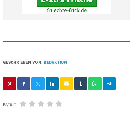
GESCHRIEBEN VON:
REDAKTION
email
RATE IT