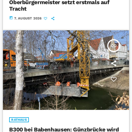
Oberbürgermeister setzt erstmals auf
Tracht
today
7. AUGUST 2026
insert_link
RATHAUS
B300 bei Babenhausen: Günzbrücke wird