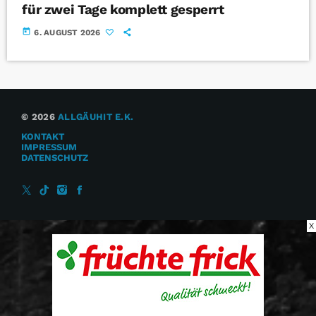
für zwei Tage komplett gesperrt
today
6. AUGUST 2026
© 2026
ALLGÄUHIT E.K.
KONTAKT
IMPRESSUM
DATENSCHUTZ
X