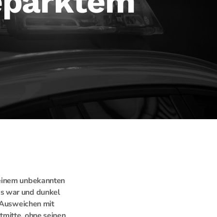
geparktem
 einem unbekannten
gs war und dunkel
m Ausweichen mit
tmitte, ohne seinen