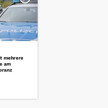
et mehrere
le am
branz