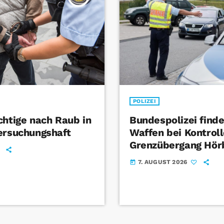
POLIZEI
chtige nach Raub in
Bundespolizei find
ersuchungshaft
Waffen bei Kontrol
Grenzübergang Hör
7. AUGUST 2026
today