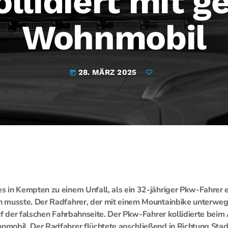
ollidiert mit 
Wohnmobil
28. MÄRZ 2025
today
 in Kempten zu einem Unfall, als ein 32-jähriger Pkw-Fahrer
 musste. Der Radfahrer, der mit einem Mountainbike unterwe
uf der falschen Fahrbahnseite. Der Pkw-Fahrer kollidierte bei
mobil. Der Radfahrer flüchtete anschließend in Richtung Stad