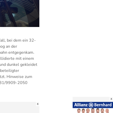
ll, bei dem ein 32-
og an der
hrbahn entgegenkam.
lidierte mit einem
und dunkel gekleidet
beteiligter
tzt. Hinweise zum
0831/9909-2050
X
X