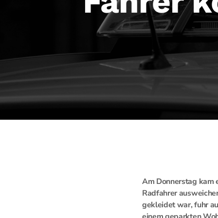
Fahrer k
Am Donnerstag kam es
Radfahrer ausweichen
gekleidet war, fuhr a
einem geparkten Wohn