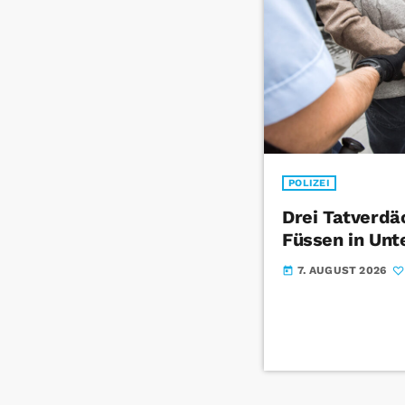
POLIZEI
Drei Tatverdä
Füssen in Unt
7. AUGUST 2026
today