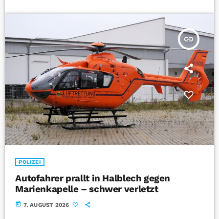
insert_link
POLIZEI
Autofahrer prallt in Halblech gegen
Marienkapelle – schwer verletzt
today
7. AUGUST 2026