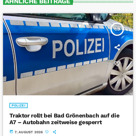
ÄHNLICHE BEITRÄGE
insert_link
POLIZEI
Traktor rollt bei Bad Grönenbach auf die
A7 – Autobahn zeitweise gesperrt
today
7. AUGUST 2026