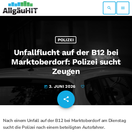
search
menu
POLIZEI
Unfallflucht auf der B12 bei
Marktoberdorf: Polizei sucht
Zeugen
3. JUNI 2026
today
share
email
Nach einem Unfall auf der B12 bei Marktoberdorf am Dienstag
sucht die Polizei nach einem beteiligten Autofahrer.