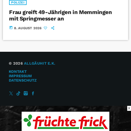
POLIZEI
Frau greift 49-Jährigen in Memmingen
mit Springmesser an
today
8. AUGUST 2026
© 2026
ALLGÄUHIT E.K.
KONTAKT
IMPRESSUM
DATENSCHUTZ
X