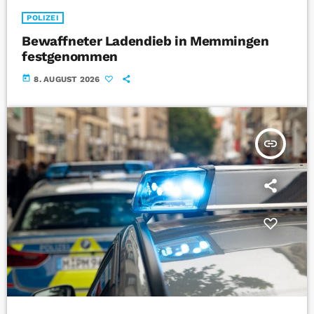
POLIZEI
Bewaffneter Ladendieb in Memmingen
festgenommen
today
8. AUGUST 2026
insert_link