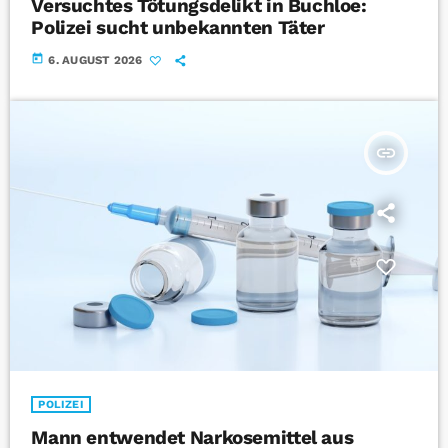
Versuchtes Tötungsdelikt in Buchloe:
Polizei sucht unbekannten Täter
today
6. AUGUST 2026
insert_link
POLIZEI
Mann entwendet Narkosemittel aus