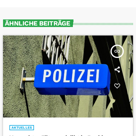
ÄHNLICHE BEITRÄGE
insert_link
AKTUELLES