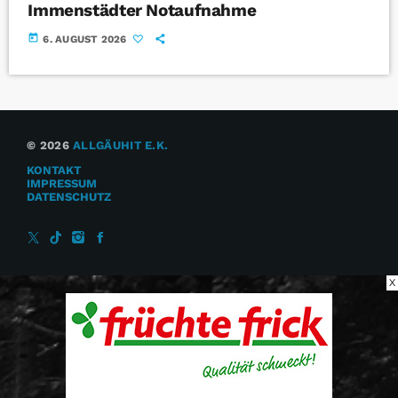
Immenstädter Notaufnahme
today
6. AUGUST 2026
© 2026
ALLGÄUHIT E.K.
KONTAKT
IMPRESSUM
DATENSCHUTZ
X