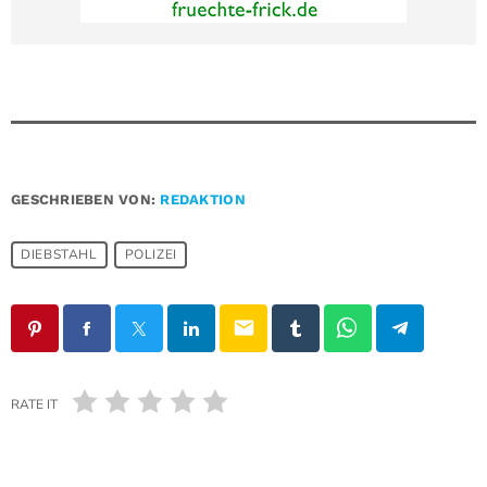
GESCHRIEBEN VON:
REDAKTION
DIEBSTAHL
POLIZEI
email
RATE IT