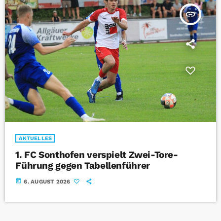
insert_link
AKTUELLES
1. FC Sonthofen verspielt Zwei-Tore-
Führung gegen Tabellenführer
today
6. AUGUST 2026