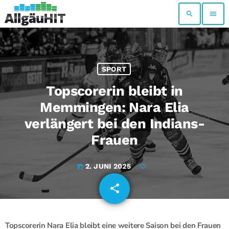
search
menu
SPORT
Topscorerin bleibt in
Memmingen: Nara Elia
verlängert bei den Indians-
Frauen
2. JUNI 2025
today
share
email
Topscorerin Nara Elia bleibt eine weitere Saison bei den Frauen