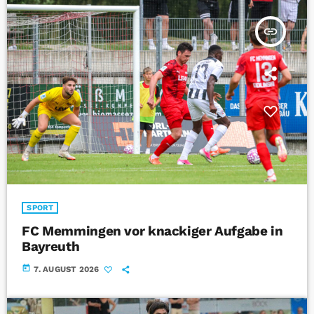
insert_link
SPORT
FC Memmingen vor knackiger Aufgabe in
Bayreuth
today
7. AUGUST 2026