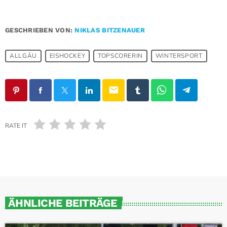
GESCHRIEBEN VON:
NIKLAS BITZENAUER
ALLGÄU
EISHOCKEY
TOPSCORERIN
WINTERSPORT
email
RATE IT
ÄHNLICHE BEITRÄGE