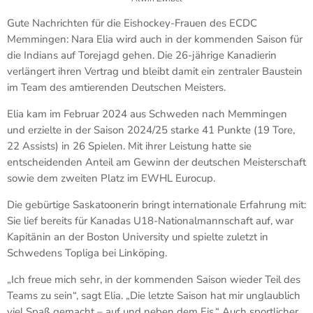
Gute Nachrichten für die Eishockey-Frauen des ECDC
Memmingen: Nara Elia wird auch in der kommenden Saison für
die Indians auf Torejagd gehen. Die 26-jährige Kanadierin
verlängert ihren Vertrag und bleibt damit ein zentraler Baustein
im Team des amtierenden Deutschen Meisters.
Elia kam im Februar 2024 aus Schweden nach Memmingen
und erzielte in der Saison 2024/25 starke 41 Punkte (19 Tore,
22 Assists) in 26 Spielen. Mit ihrer Leistung hatte sie
entscheidenden Anteil am Gewinn der deutschen Meisterschaft
sowie dem zweiten Platz im EWHL Eurocup.
Die gebürtige Saskatoonerin bringt internationale Erfahrung mit:
Sie lief bereits für Kanadas U18-Nationalmannschaft auf, war
Kapitänin an der Boston University und spielte zuletzt in
Schwedens Topliga bei Linköping.
„Ich freue mich sehr, in der kommenden Saison wieder Teil des
Teams zu sein“, sagt Elia. „Die letzte Saison hat mir unglaublich
viel Spaß gemacht – auf und neben dem Eis.“ Auch sportlicher