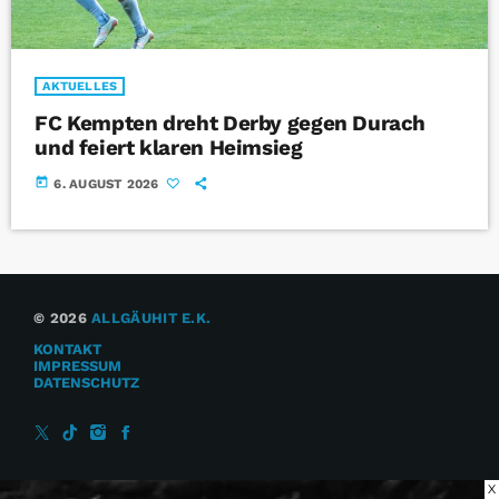
AKTUELLES
FC Kempten dreht Derby gegen Durach
und feiert klaren Heimsieg
today
6. AUGUST 2026
© 2026
ALLGÄUHIT E.K.
KONTAKT
IMPRESSUM
DATENSCHUTZ
X