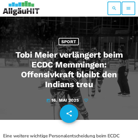
search
menu
SPORT
Tobi Meier verlängert beim
ECDC Memmingen:
Offensivkraft bleibt den
Indians treu
16. MAI 2025
today
share
email
Eine weitere wichtige Personalentscheidung beim ECDC