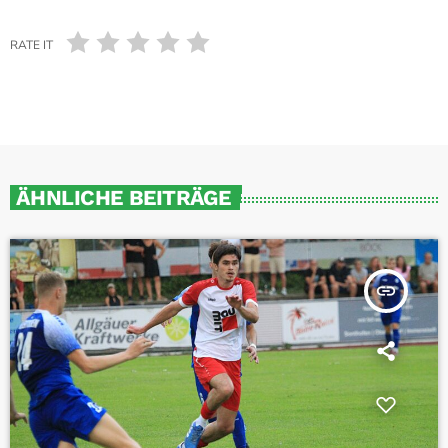
RATE IT
ÄHNLICHE BEITRÄGE
insert_link