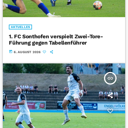
AKTUELLES
1. FC Sonthofen verspielt Zwei-Tore-
Führung gegen Tabellenführer
today
6. AUGUST 2026
insert_link