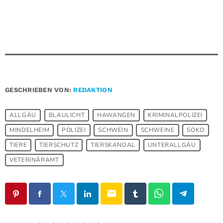
GESCHRIEBEN VON:
REDAKTION
ALLGÄU
BLAULICHT
HAWANGEN
KRIMINALPOLIZEI
MINDELHEIM
POLIZEI
SCHWEIN
SCHWEINE
SOKO
TIERE
TIERSCHUTZ
TIERSKANDAL
UNTERALLGÄU
VETERINÄRAMT
email