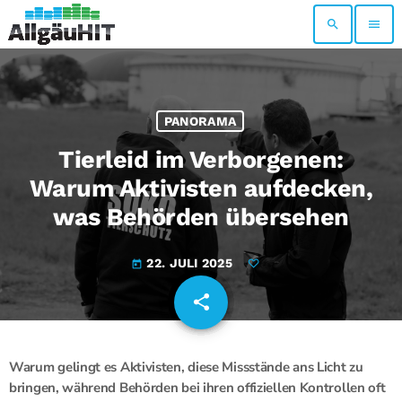
search
menu
PANORAMA
Tierleid im Verborgenen:
Warum Aktivisten aufdecken,
was Behörden übersehen
22. JULI 2025
today
share
email
Warum gelingt es Aktivisten, diese Missstände ans Licht zu
bringen, während Behörden bei ihren offiziellen Kontrollen oft