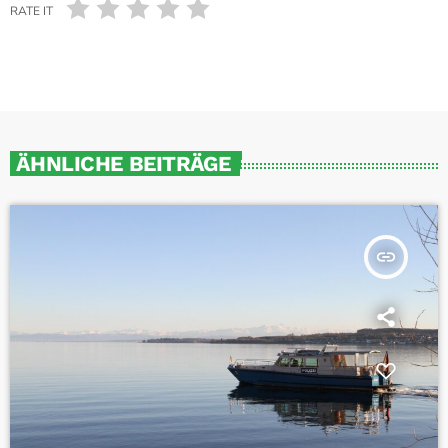
RATE IT
ÄHNLICHE BEITRÄGE
insert_link