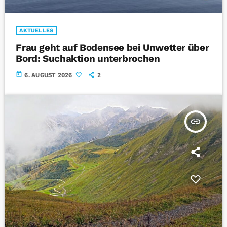
AKTUELLES
Frau geht auf Bodensee bei Unwetter über
Bord: Suchaktion unterbrochen
today
6. AUGUST 2026
2
insert_link