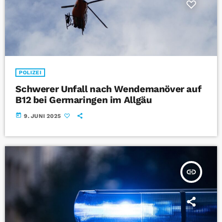
POLIZEI
Schwerer Unfall nach Wendemanöver auf
B12 bei Germaringen im Allgäu
today
9. JUNI 2025
insert_link