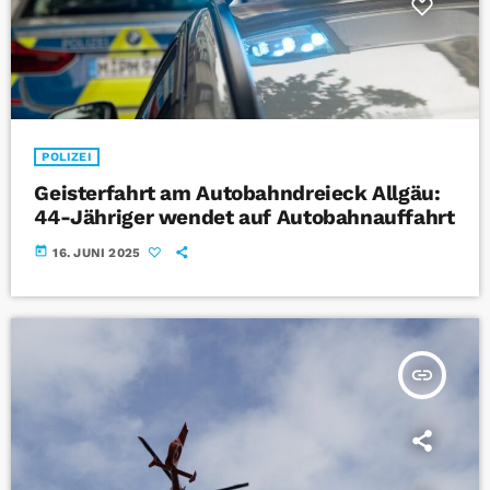
POLIZEI
Geisterfahrt am Autobahndreieck Allgäu:
44-Jähriger wendet auf Autobahnauffahrt
today
16. JUNI 2025
insert_link