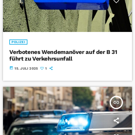
POLIZEI
Verbotenes Wendemanöver auf der B 31
führt zu Verkehrsunfall
today
15. JULI 2025
1
insert_link