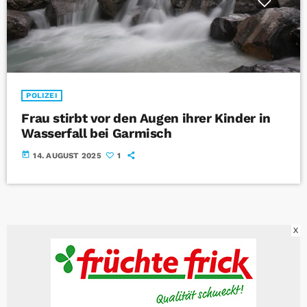
POLIZEI
Frau stirbt vor den Augen ihrer Kinder in
Wasserfall bei Garmisch
today
14. AUGUST 2025
1
X