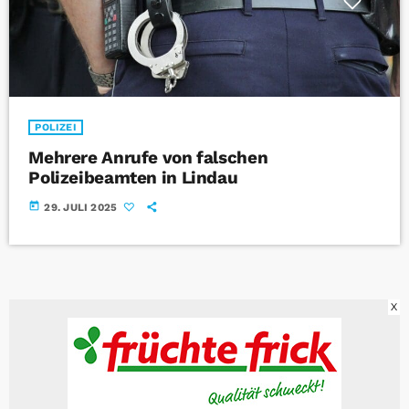
POLIZEI
Mehrere Anrufe von falschen
Polizeibeamten in Lindau
today
29. JULI 2025
X