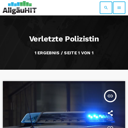
search
menu
Verletzte Polizistin
1 ERGEBNIS / SEITE 1 VON 1
insert_link