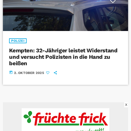
POLIZEI
Kempten: 32-Jähriger leistet Widerstand
und versucht Polizisten in die Hand zu
beißen
today
2. OKTOBER 2025
X