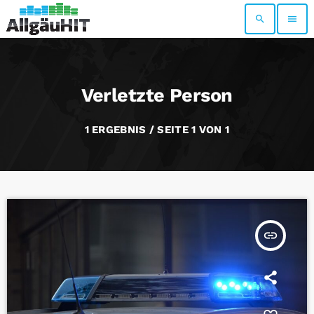
search
menu
Verletzte Person
1 ERGEBNIS / SEITE 1 VON 1
insert_link