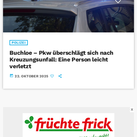
POLIZEI
Buchloe – Pkw überschlägt sich nach
Kreuzungsunfall: Eine Person leicht
verletzt
today
22. OKTOBER 2025
X