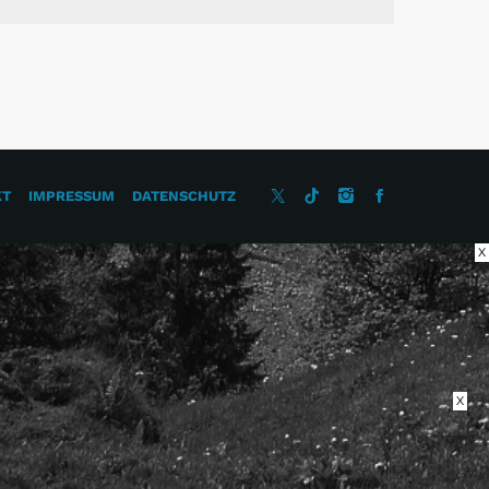
KT
IMPRESSUM
DATENSCHUTZ
X
X