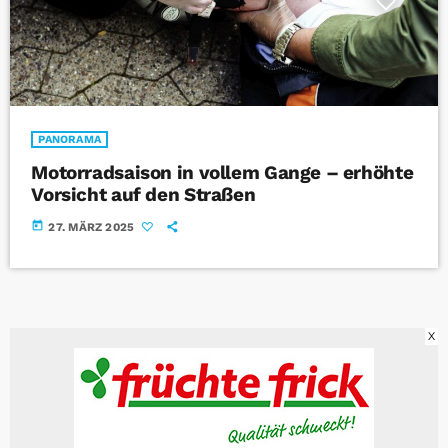
PANORAMA
Motorradsaison in vollem Gange – erhöhte
Vorsicht auf den Straßen
today
27. MÄRZ 2025
X