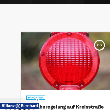
insert_link
PANORAMA
X
Einbahnregelung auf Kreisstraße