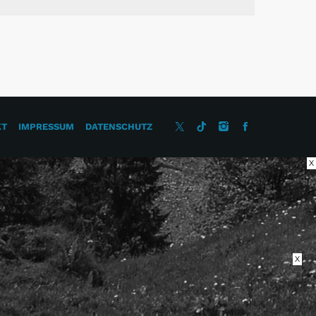
KT
IMPRESSUM
DATENSCHUTZ
X
X