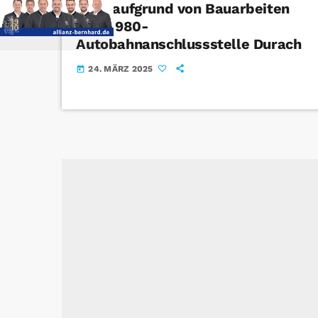
OA 6 aufgrund von Bauarbeiten
bei A 980-
Autobahnanschlussstelle Durach
24. MÄRZ 2025
today