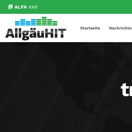
library_music
ALFA
VAI!
Startseite
Nachrichte
t