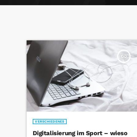
insert_link
VERSCHIEDENES
Digitalisierung im Sport – wieso