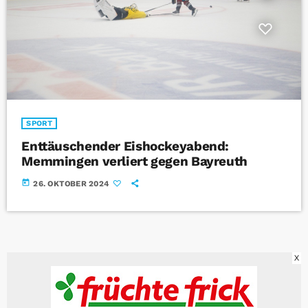
SPORT
Enttäuschender Eishockeyabend:
Memmingen verliert gegen Bayreuth
today
26. OKTOBER 2024
X