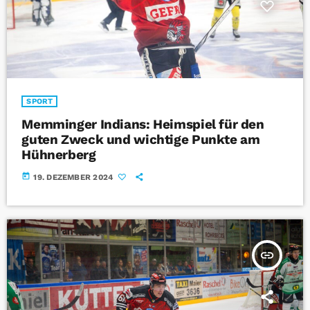
SPORT
Memminger Indians: Heimspiel für den
guten Zweck und wichtige Punkte am
Hühnerberg
today
19. DEZEMBER 2024
insert_link