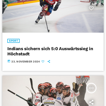
SPORT
Indians sichern sich 5:0 Auswärtssieg in
Höchstadt
today
23. NOVEMBER 2024
insert_link