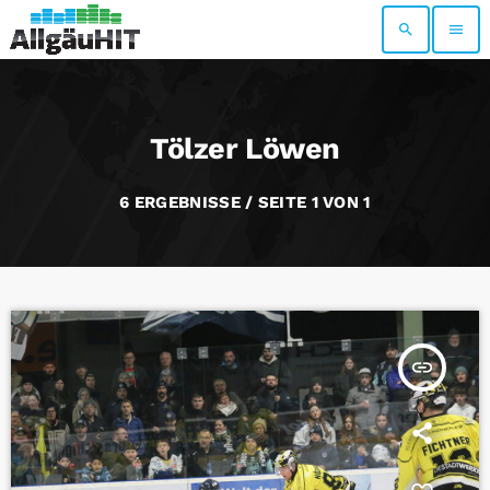
search
menu
Tölzer Löwen
6 ERGEBNISSE / SEITE 1 VON 1
insert_link