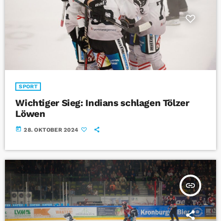
SPORT
Wichtiger Sieg: Indians schlagen Tölzer
Löwen
today
28. OKTOBER 2024
insert_link