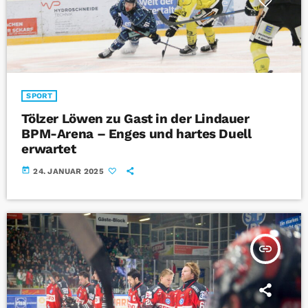
SPORT
Tölzer Löwen zu Gast in der Lindauer
BPM-Arena – Enges und hartes Duell
erwartet
today
24. JANUAR 2025
insert_link