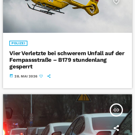
POLIZEI
Vier Verletzte bei schwerem Unfall auf der
Fernpassstraße – B179 stundenlang
gesperrt
today
28. MAI 2026
insert_link