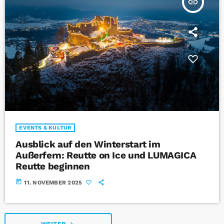
insert_link
EVENTS & KULTUR
Ausblick auf den Winterstart im
Außerfern: Reutte on Ice und LUMAGICA
Reutte beginnen
today
11. NOVEMBER 2025
navigate_next
WEITER