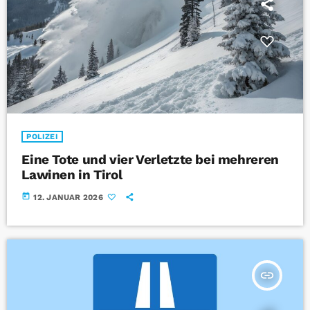
POLIZEI
Eine Tote und vier Verletzte bei mehreren
Lawinen in Tirol
today
12. JANUAR 2026
insert_link