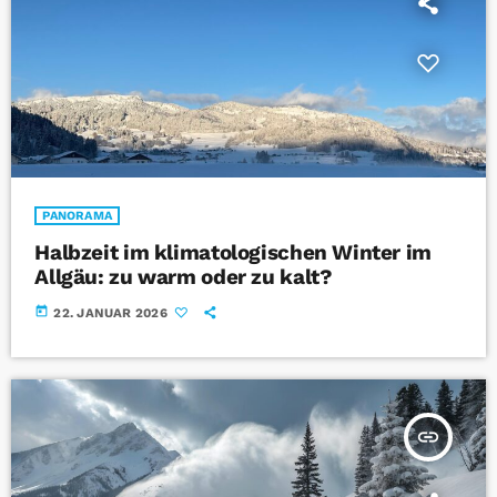
PANORAMA
Halbzeit im klimatologischen Winter im
Allgäu: zu warm oder zu kalt?
today
22. JANUAR 2026
insert_link