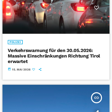
POLIZEI
Verkehrswarnung für den 30.05.2026:
Massive Einschränkungen Richtung Tirol
erwartet
today
15. MAI 2026
insert_link