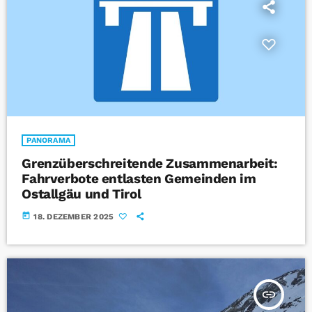
PANORAMA
Grenzüberschreitende Zusammenarbeit:
Fahrverbote entlasten Gemeinden im
Ostallgäu und Tirol
today
18. DEZEMBER 2025
insert_link