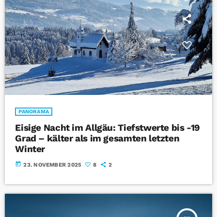
PANORAMA
Eisige Nacht im Allgäu: Tiefstwerte bis -19
Grad – kälter als im gesamten letzten
Winter
today
23. NOVEMBER 2025
8
2