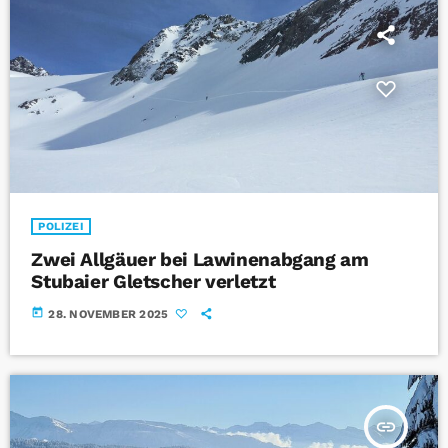
POLIZEI
Zwei Allgäuer bei Lawinenabgang am
Stubaier Gletscher verletzt
today
28. NOVEMBER 2025
insert_link