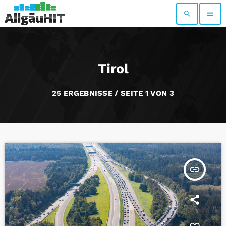
search
menu
Tirol
25 ERGEBNISSE / SEITE 1 VON 3
insert_link