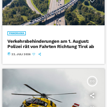
PANORAMA
Verkehrsbehinderungen am 1. August:
Polizei rät von Fahrten Richtung Tirol ab
today
22. JULI 2026
insert_link