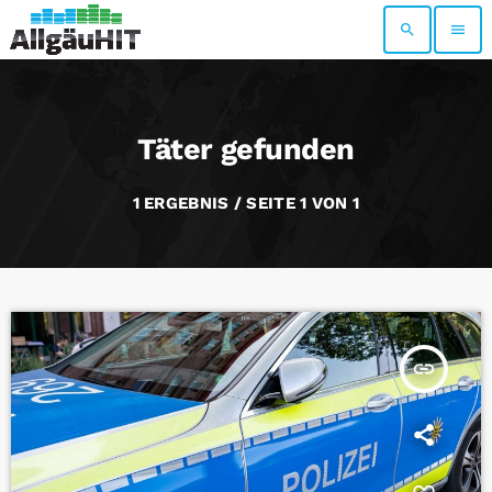
search
menu
Täter gefunden
1 ERGEBNIS / SEITE 1 VON 1
insert_link