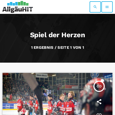
search
menu
Spiel der Herzen
1 ERGEBNIS / SEITE 1 VON 1
insert_link