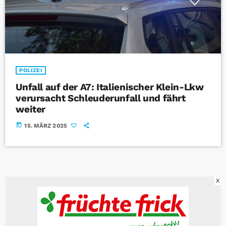
POLIZEI
Unfall auf der A7: Italienischer Klein-Lkw
verursacht Schleuderunfall und fährt
weiter
today
15. MÄRZ 2025
X