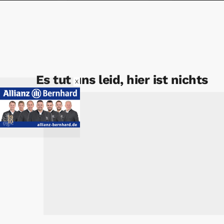
Es tut uns leid, hier ist nichts
X