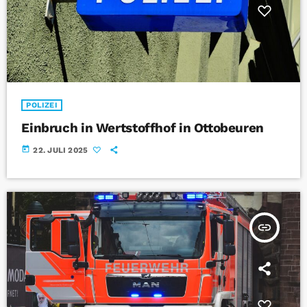
POLIZEI
Einbruch in Wertstoffhof in Ottobeuren
today
22. JULI 2025
insert_link