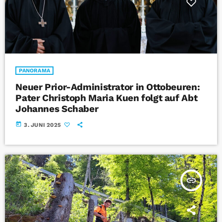
PANORAMA
Neuer Prior-Administrator in Ottobeuren:
Pater Christoph Maria Kuen folgt auf Abt
Johannes Schaber
today
3. JUNI 2025
insert_link