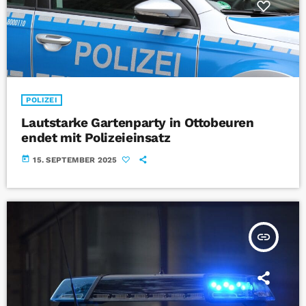
POLIZEI
Lautstarke Gartenparty in Ottobeuren
endet mit Polizeieinsatz
today
15. SEPTEMBER 2025
insert_link