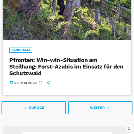
PANORAMA
Pfronten: Win-win-Situation am
Steilhang: Forst-Azubis im Einsatz für den
Schutzwald
today
27. MAI 2025
navigate_before
navigate_next
ZURÜCK
WEITER
X