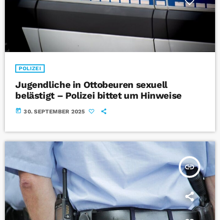
POLIZEI
Jugendliche in Ottobeuren sexuell
belästigt – Polizei bittet um Hinweise
today
30. SEPTEMBER 2025
insert_link