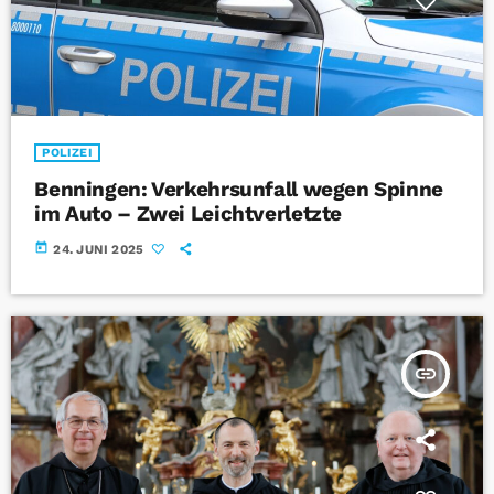
POLIZEI
Benningen: Verkehrsunfall wegen Spinne
im Auto – Zwei Leichtverletzte
today
24. JUNI 2025
insert_link