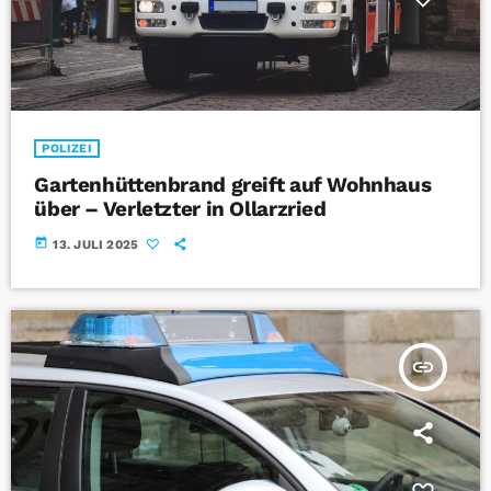
POLIZEI
Gartenhüttenbrand greift auf Wohnhaus
über – Verletzter in Ollarzried
today
13. JULI 2025
insert_link