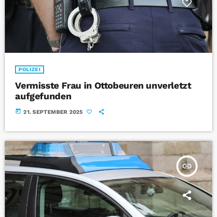
POLIZEI
Vermisste Frau in Ottobeuren unverletzt
aufgefunden
today
21. SEPTEMBER 2025
insert_link