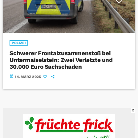
POLIZEI
Schwerer Frontalzusammenstoß bei
Untermaiselstein: Zwei Verletzte und
30.000 Euro Sachschaden
today
14. MÄRZ 2025
X