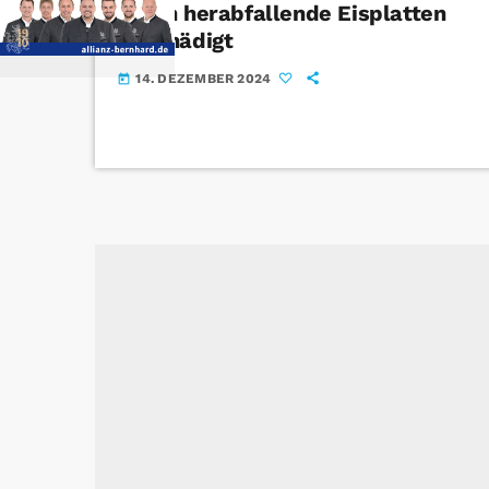
durch herabfallende Eisplatten
beschädigt
14. DEZEMBER 2024
today