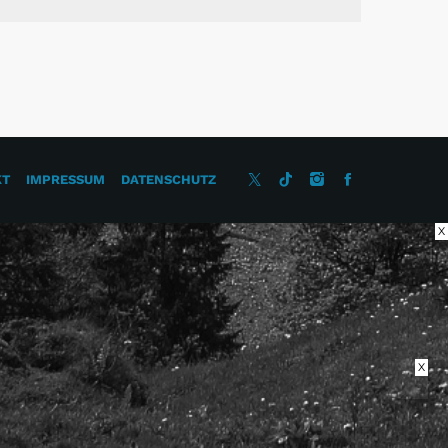
KT
IMPRESSUM
DATENSCHUTZ
X
X