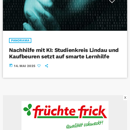
PANORAMA
Nachhilfe mit KI: Studienkreis Lindau und
Kaufbeuren setzt auf smarte Lernhilfe
today
14. MAI 2025
X