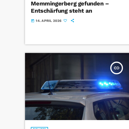
Memmingerberg gefunden –
Entschärfung steht an
14. APRIL 2026
today
insert_link