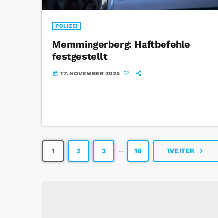
POLIZEI
Memmingerberg: Haftbefehle
festgestellt
17. NOVEMBER 2025
today
…
navigate_next
1
2
3
10
WEITER