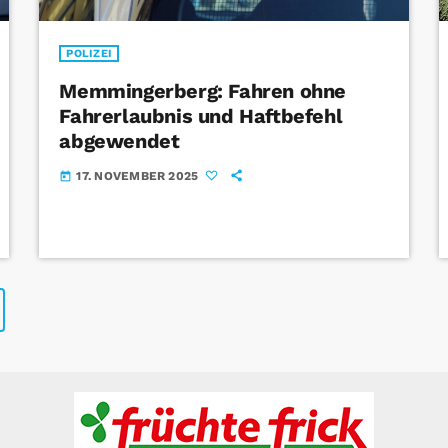
POLIZEI
Memmingerberg: Fahren ohne
Fahrerlaubnis und Haftbefehl
abgewendet
17. NOVEMBER 2025
today