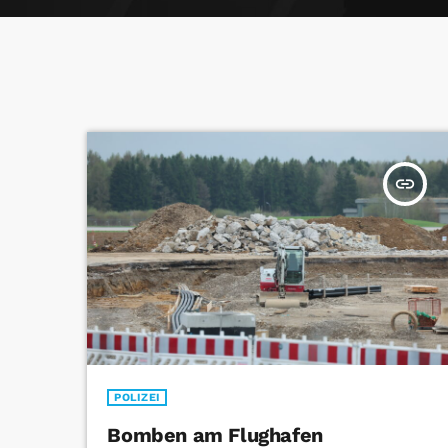
insert_link
POLIZEI
Bomben am Flughafen