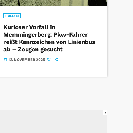
POLIZEI
Kurioser Vorfall in
Memmingerberg: Pkw-Fahrer
reißt Kennzeichen von Linienbus
ab – Zeugen gesucht
12. NOVEMBER 2025
today
X