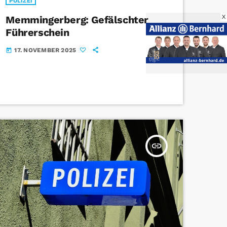
POLIZEI
X
Memmingerberg: Gefälschter
Führerschein
17. NOVEMBER 2025
today
insert_link