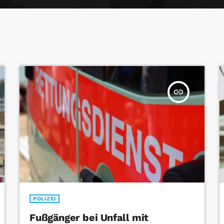
insert_link
POLIZEI
Fußgänger bei Unfall mit