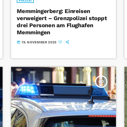
POLIZEI
Memmingerberg: Einreisen
verweigert – Grenzpolizei stoppt
drei Personen am Flughafen
Memmingen
19. NOVEMBER 2025
today
insert_link