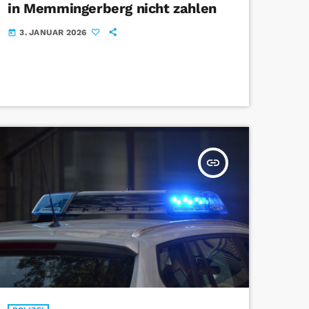
in Memmingerberg nicht zahlen
3. JANUAR 2026
today
insert_link