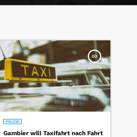
insert_link
POLIZEI
Gambier will Taxifahrt nach Fahrt