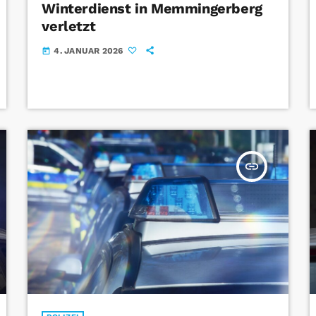
Winterdienst in Memmingerberg
verletzt
4. JANUAR 2026
today
insert_link