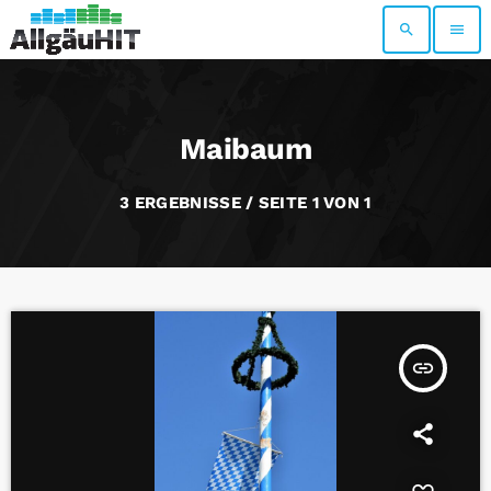
search
menu
Maibaum
3 ERGEBNISSE / SEITE 1 VON 1
insert_link