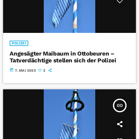
POLIZEI
Angesägter Maibaum in Ottobeuren –
Tatverdächtige stellen sich der Polizei
today
7. MAI 2025
2
insert_link