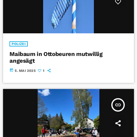
POLIZEI
Maibaum in Ottobeuren mutwillig
angesägt
today
5. MAI 2025
1
insert_link