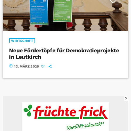
WIRTSCHAFT
Neue Fördertöpfe für Demokratieprojekte
in Leutkirch
today
13. MÄRZ 2025
X