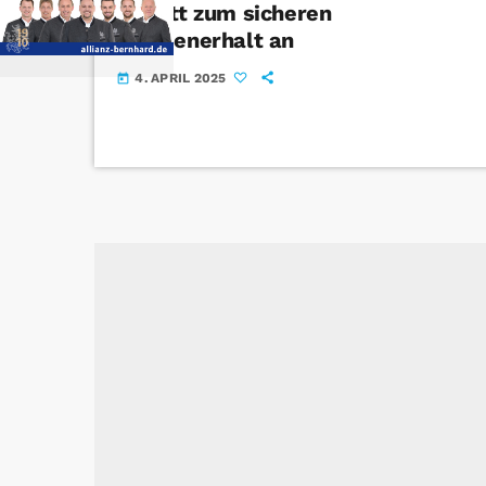
Schritt zum sicheren
Klassenerhalt an
4. APRIL 2025
today