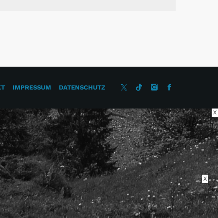
KT
IMPRESSUM
DATENSCHUTZ
X
X