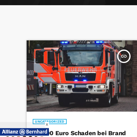
insert_link
UNCATEGORIZED
X
20.000 Euro Schaden bei Brand