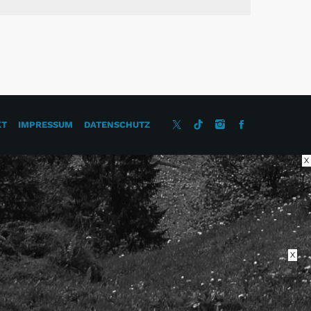
KT
IMPRESSUM
DATENSCHUTZ
X
X