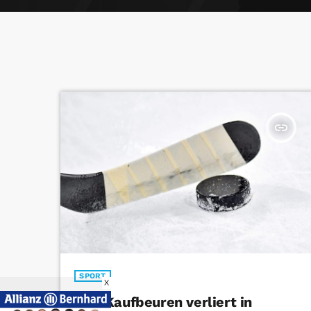
insert_link
SPORT
X
ESV Kaufbeuren verliert in