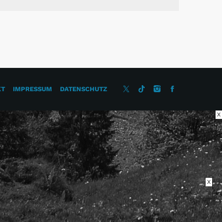
KT
IMPRESSUM
DATENSCHUTZ
X
X