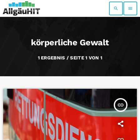
search
menu
körperliche Gewalt
1 ERGEBNIS / SEITE 1 VON 1
insert_link