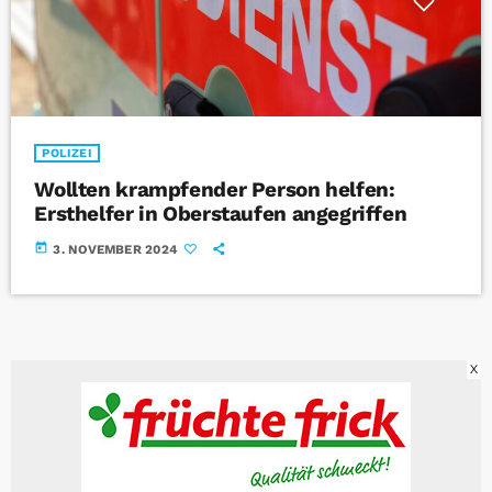
POLIZEI
Wollten krampfender Person helfen:
Ersthelfer in Oberstaufen angegriffen
today
3. NOVEMBER 2024
X