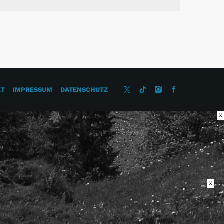
KT
IMPRESSUM
DATENSCHUTZ
X
X