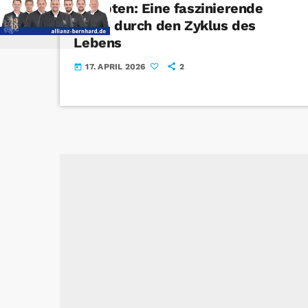
Kempten: Eine faszinierende
Reise durch den Zyklus des
Lebens
17. APRIL 2026
2
today