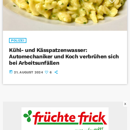
POLIZEI
Kühl- und Kässpatzenwasser:
Automechaniker und Koch verbrühen sich
bei Arbeitsunfällen
today
21. AUGUST 2024
6
X