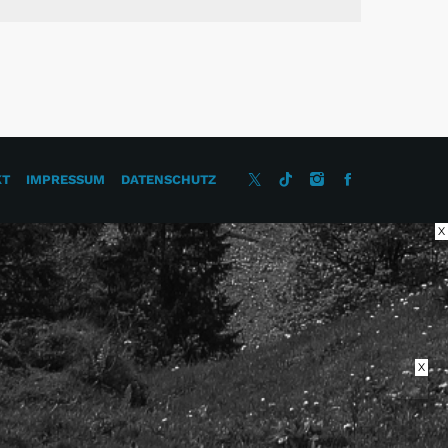
KT
IMPRESSUM
DATENSCHUTZ
X
X