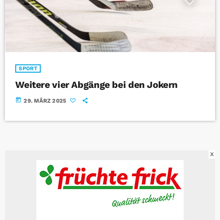
SPORT
Weitere vier Abgänge bei den Jokern
today
29. MÄRZ 2025
X