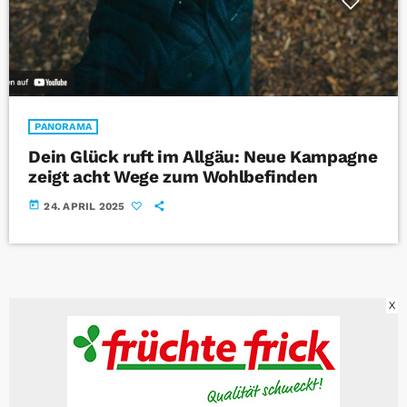
PANORAMA
Dein Glück ruft im Allgäu: Neue Kampagne
zeigt acht Wege zum Wohlbefinden
today
24. APRIL 2025
X