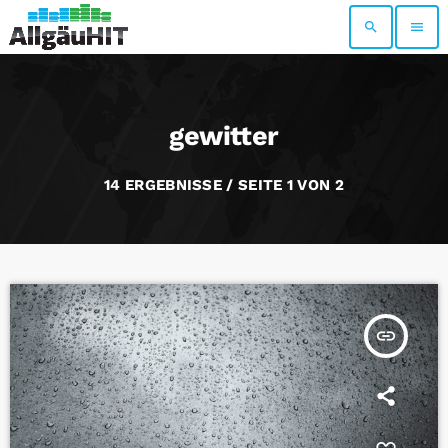
search
menu
gewitter
14 ERGEBNISSE / SEITE 1 VON 2
insert_link