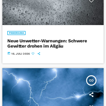
PANORAMA
Neue Unwetter-Warnungen: Schwere
Gewitter drohen im Allgäu
today
16. JULI 2026
insert_link