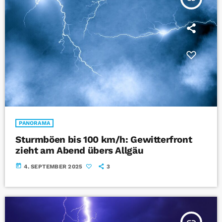
PANORAMA
Sturmböen bis 100 km/h: Gewitterfront
zieht am Abend übers Allgäu
today
4. SEPTEMBER 2025
3