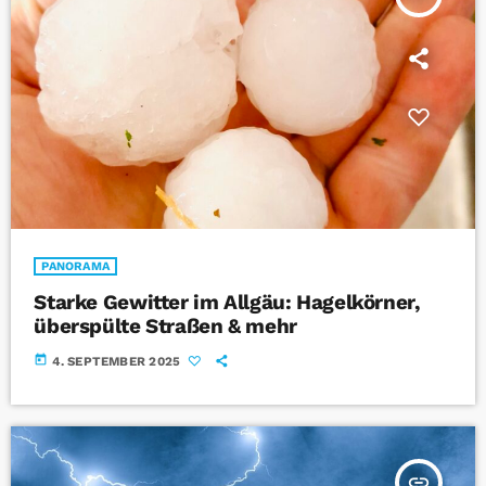
PANORAMA
Starke Gewitter im Allgäu: Hagelkörner,
überspülte Straßen & mehr
today
4. SEPTEMBER 2025
insert_link