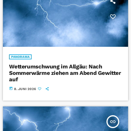
PANORAMA
Wetterumschwung im Allgäu: Nach
Sommerwärme ziehen am Abend Gewitter
auf
today
8. JUNI 2026
insert_link