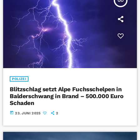
insert_link
POLIZEI
Blitzschlag setzt Alpe Fuchsschelpen in
Balderschwang in Brand – 500.000 Euro
Schaden
today
23. JUNI 2025
2