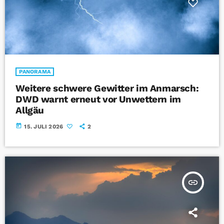
PANORAMA
Weitere schwere Gewitter im Anmarsch:
DWD warnt erneut vor Unwettern im
Allgäu
today
15. JULI 2026
2
insert_link