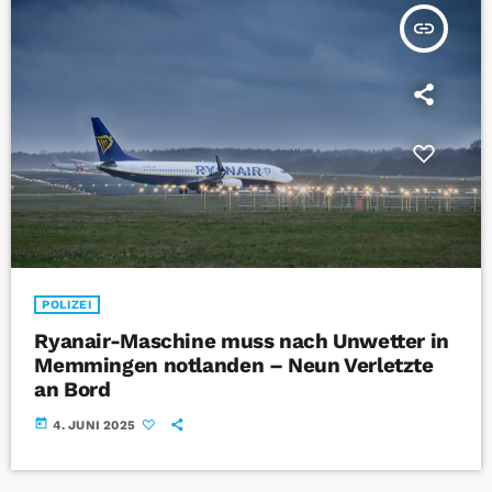
insert_link
POLIZEI
Ryanair-Maschine muss nach Unwetter in
Memmingen notlanden – Neun Verletzte
an Bord
today
4. JUNI 2025