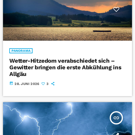
PANORAMA
Wetter-Hitzedom verabschiedet sich –
Gewitter bringen die erste Abkühlung ins
Allgäu
today
28. JUNI 2026
3
insert_link