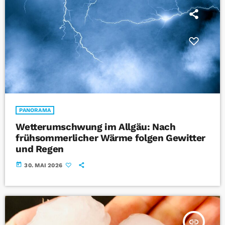
PANORAMA
Wetterumschwung im Allgäu: Nach
frühsommerlicher Wärme folgen Gewitter
und Regen
today
30. MAI 2026
insert_link