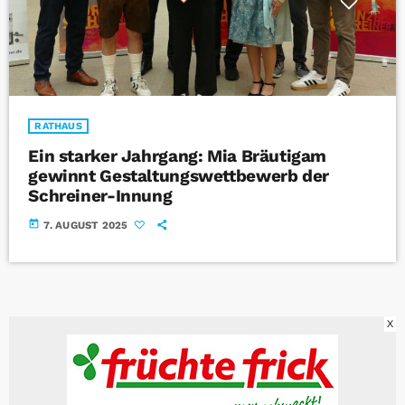
RATHAUS
Ein starker Jahrgang: Mia Bräutigam
gewinnt Gestaltungswettbewerb der
Schreiner-Innung
today
7. AUGUST 2025
X