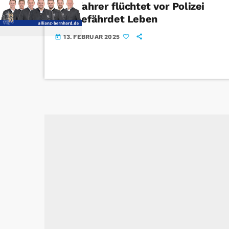
Autofahrer flüchtet vor Polizei
und gefährdet Leben
13. FEBRUAR 2025
today