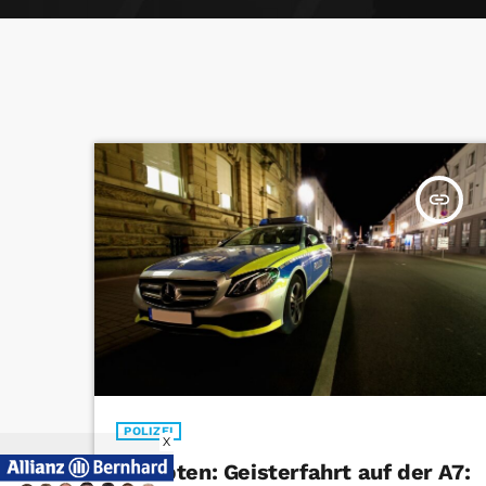
insert_link
POLIZEI
X
Kempten: Geisterfahrt auf der A7: