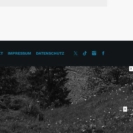
KT
IMPRESSUM
DATENSCHUTZ
X
X